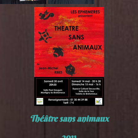
Théâtre sans an
imau
x
2011