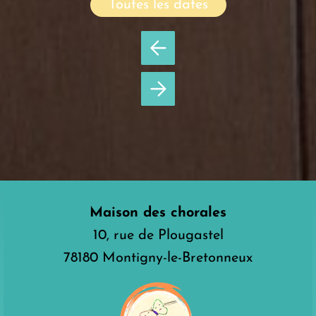
Toutes les dates
Maison des chorales
10, rue de Plougastel
78180 Montigny-le-Bretonneux