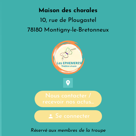
Maison des chorales
10, rue de Plougastel
78180 Montigny-le-Bretonneux
location_on
Nous contacter /
recevoir nos actus...
person
Se connecter
Réservé aux membres de la troupe