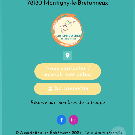
78180 Montigny-le-Bretonneux
location_on
Nous contacter /
recevoir nos actus...
person
Se connecter
Réservé aux membres de la troupe


© Association les Éphémères 2024 - Tous droits réservés