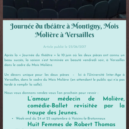
Journée du théâtre à Montigny, Mois
Molière à Versailles
Article publié le 25/06/2017
Après la « Journée du théâtre » le 10 juin où les deux pièces ont connu un
beau succès, la saison s’est terminée en beauté vendredi soir, à Versailles
dans le cadre du Mois Molière.
Un décors unique pour les deux pièces – Ici à l’Université Inter-Age à
Versailles, dans le cadre du Mois Molière (en attendant le public qui n’a pas
tardé à remplir la salle).
Nous vous donnons rendez-vous l’an prochain pour revoir :
L’amour médecin de Molière,
comédie-Ballet revisitée par la
troupe des Jeunes.
Week-end du 24 et 25 septembre à Voisins-le-Bretonneux
Huit Femmes de Robert Thomas