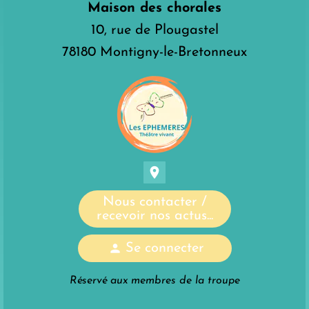
Maison des chorales
10, rue de Plougastel
78180 Montigny-le-Bretonneux
location_on
Nous contacter /
recevoir nos actus...
person
Se connecter
Réservé aux membres de la troupe