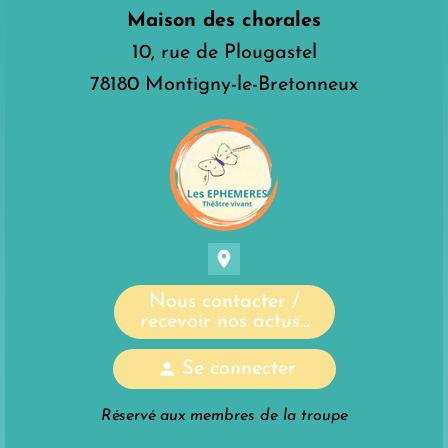
Maison des chorales
10, rue de Plougastel
78180 Montigny-le-Bretonneux
location_on
Nous contacter /
recevoir nos actus...
person
Se connecter
Réservé aux membres de la troupe