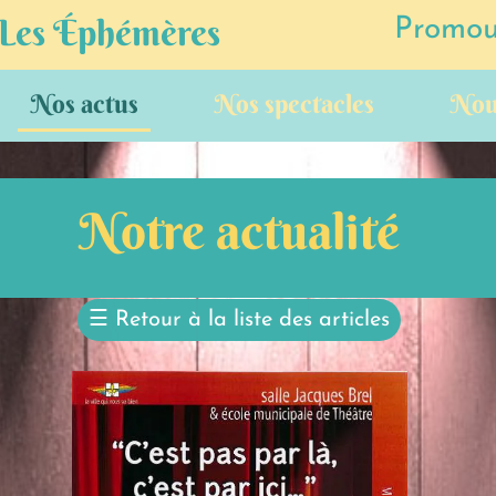
 Les Éphémères
Promouv
Nos actus
Nos spectacles
Nou
Notre actualité
☰
Retour à la liste des articles