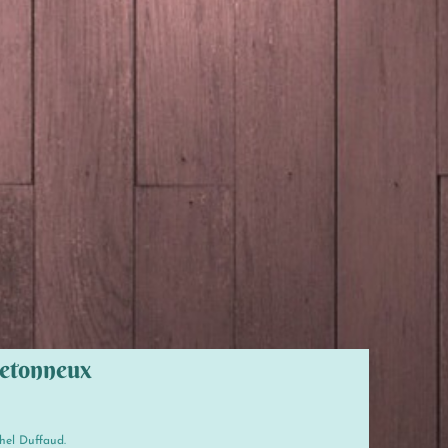
retonneux
hel Duffaud.