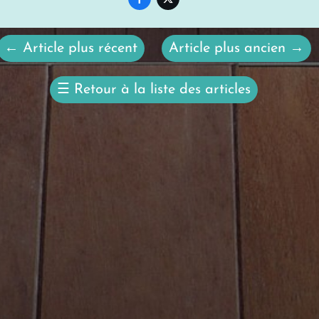
←
Article plus récent
Article plus ancien
→
☰
Retour à la liste des articles