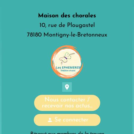
Maison des chorales
10, rue de Plougastel
78180 Montigny-le-Bretonneux
location_on
Nous contacter /
recevoir nos actus...
person
Se connecter