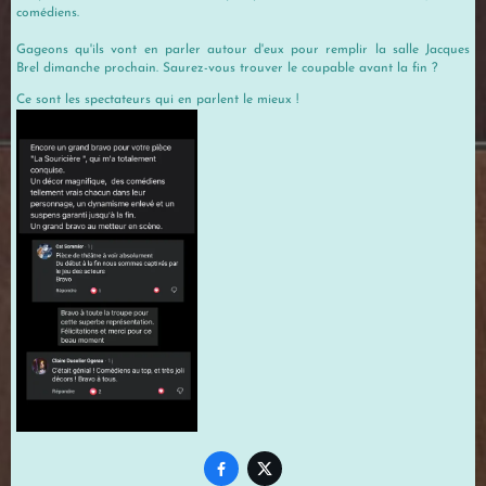
comédiens.
Gageons qu'ils vont en parler autour d'eux pour remplir la salle Jacques
Brel dimanche prochain. Saurez-vous trouver le coupable avant la fin ?
Ce sont les spectateurs qui en parlent le mieux !

