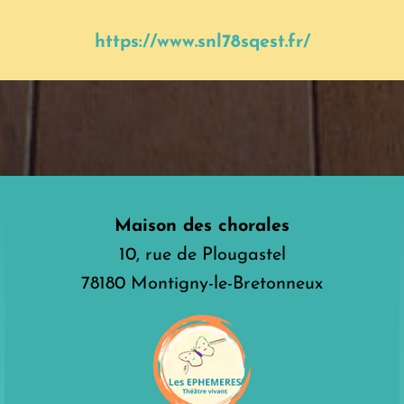
https://www.snl78sqest.fr/
Maison des chorales
10, rue de Plougastel
78180 Montigny-le-Bretonneux