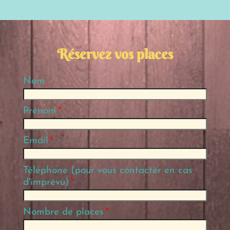
Réservez vos places
Nom
Prénom
*
Email
*
Téléphone (pour vous contacter en cas
d'imprévu)
*
Nombre de places
*